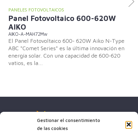
PANELES FOTOVOLTAICOS
PAN
Panel Fotovoltaico 600-620W
Pa
AIKO
A
AIKO-A-MAH72Mw
AI
El Panel Fotovoltaico 600- 620W Aiko N-Type
El 
ABC "Comet Series" es la última innovación en
ABC
energía solar. Con una capacidad de 600-620
en 
vatios, es la...
-46
Gestionar el consentimiento
de las cookies