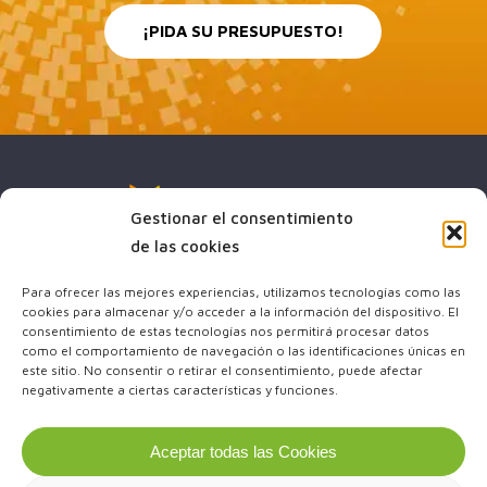
¡PIDA SU PRESUPUESTO!
Gestionar el consentimiento
de las cookies
Para ofrecer las mejores experiencias, utilizamos tecnologías como las
cookies para almacenar y/o acceder a la información del dispositivo. El
(+34) 644 64 23 43
consentimiento de estas tecnologías nos permitirá procesar datos
como el comportamiento de navegación o las identificaciones únicas en
info@sben-energy-esp.com
este sitio. No consentir o retirar el consentimiento, puede afectar
negativamente a ciertas características y funciones.
x-
facebook
youtube
twitter
Aceptar todas las Cookies