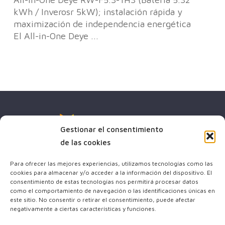
ión
kWh / Inverosr 5kW); instalación rápida y
ABC
maximización de independencia energética
ene
El All-in-One Deye ...
vat
Gestionar el consentimiento
de las cookies
Para ofrecer las mejores experiencias, utilizamos tecnologías como las
cookies para almacenar y/o acceder a la información del dispositivo. El
(+34) 644 64 23 43
consentimiento de estas tecnologías nos permitirá procesar datos
como el comportamiento de navegación o las identificaciones únicas en
info@sben-energy-esp.com
este sitio. No consentir o retirar el consentimiento, puede afectar
negativamente a ciertas características y funciones.
x-
facebook
youtube