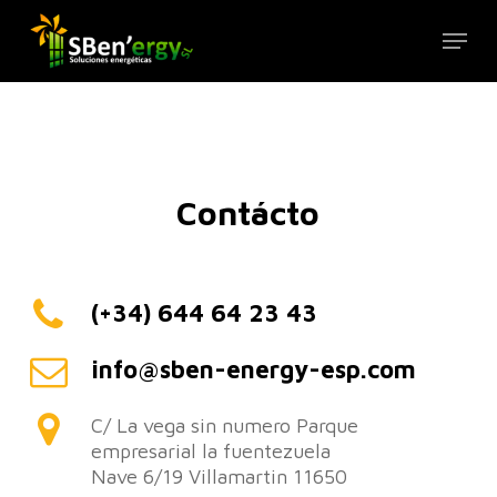
Skip
Menu
to
Close
main
Menu
content
Contácto
(+34) 644 64 23 43
info@sben-energy-esp.com
C/ La vega sin numero Parque
empresarial la fuentezuela
Nave 6/19 Villamartin 11650