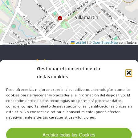
|
©
contributors
Leaflet
OpenStreetMap
Gestionar el consentimiento
de las cookies
Para ofrecer las mejores experiencias, utilizamos tecnologías como las
cookies para almacenar y/o acceder a la información del dispositivo. El
(+34) 644 64 23 43
consentimiento de estas tecnologías nos permitirá procesar datos
como el comportamiento de navegación o las identificaciones únicas en
info@sben-energy-esp.com
este sitio. No consentir o retirar el consentimiento, puede afectar
negativamente a ciertas características y funciones.
x-
facebook
youtube
twitter
Aceptar todas las Cookies