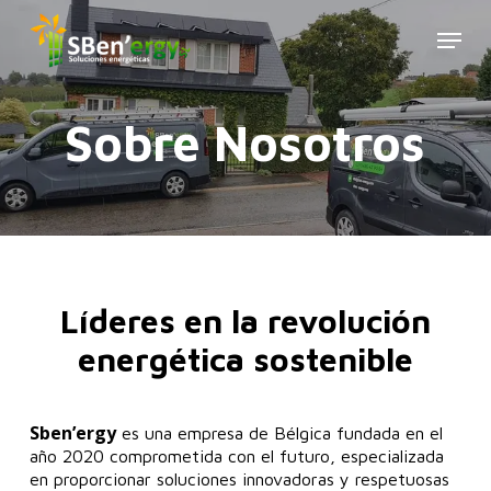
Skip
Menu
to
Close
main
Menu
content
Sobre Nosotros
Líderes en la revolución
energética sostenible
Sben’ergy
es una empresa de Bélgica fundada en el
año 2020 comprometida con el futuro, especializada
en proporcionar soluciones innovadoras y respetuosas